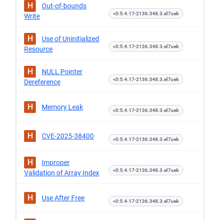
H
Out-of-bounds
<0:5.4.17-2136.348.3.el7uek
Write
H
Use of Uninitialized
<0:5.4.17-2136.348.3.el7uek
Resource
H
NULL Pointer
<0:5.4.17-2136.348.3.el7uek
Dereference
H
Memory Leak
<0:5.4.17-2136.348.3.el7uek
H
CVE-2025-38400
<0:5.4.17-2136.348.3.el7uek
H
Improper
<0:5.4.17-2136.348.3.el7uek
Validation of Array Index
H
Use After Free
<0:5.4.17-2136.348.3.el7uek