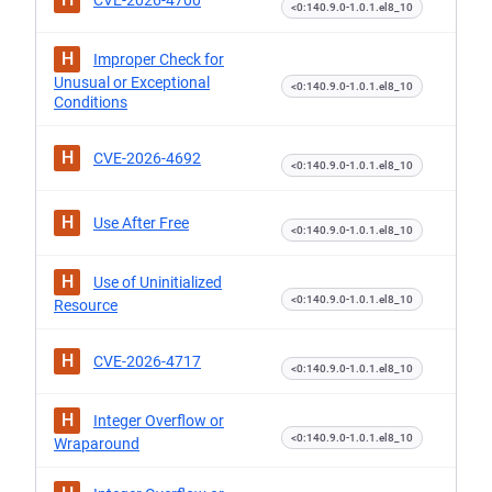
CVE-2026-4700
<0:140.9.0-1.0.1.el8_10
H
Improper Check for
Unusual or Exceptional
<0:140.9.0-1.0.1.el8_10
Conditions
H
CVE-2026-4692
<0:140.9.0-1.0.1.el8_10
H
Use After Free
<0:140.9.0-1.0.1.el8_10
H
Use of Uninitialized
<0:140.9.0-1.0.1.el8_10
Resource
H
CVE-2026-4717
<0:140.9.0-1.0.1.el8_10
H
Integer Overflow or
<0:140.9.0-1.0.1.el8_10
Wraparound