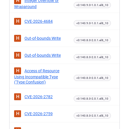
H
Integer Overflow or
<0:140.9.0-1.0.1.el8_10
Wraparound
H
CVE-2026-4684
<0:140.9.0-1.0.1.el8_10
H
Out-of-bounds Write
<0:140.8.0-2.0.1.el8_10
H
Out-of-bounds Write
<0:140.8.0-2.0.1.el8_10
H
Access of Resource
Using Incompatible Type
<0:140.8.0-2.0.1.el8_10
('Type Confusion')
H
CVE-2026-2782
<0:140.8.0-2.0.1.el8_10
H
CVE-2026-2759
<0:140.8.0-2.0.1.el8_10