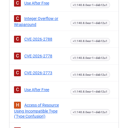
C
Use After Free
<1:140.8.0esr-1~deb12u1
C
Integer Overflow or
<1:140.8.0esr-1~deb12u1
Wraparound
C
CVE-2026-2788
<1:140.8.0esr-1~deb12u1
C
CVE-2026-2778
<1:140.8.0esr-1~deb12u1
C
CVE-2026-2773
<1:140.8.0esr-1~deb12u1
C
Use After Free
<1:140.8.0esr-1~deb12u1
H
Access of Resource
Using Incompatible Type
<1:140.8.0esr-1~deb12u1
('Type Confusion')